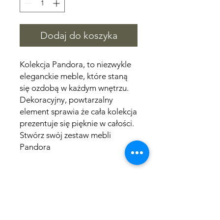
Dodaj do koszyka
Kolekcja Pandora, to niezwykle
eleganckie meble, które staną
się ozdobą w każdym wnętrzu.
Dekoracyjny, powtarzalny
element sprawia że cała kolekcja
prezentuje się pięknie w całości.
Stwórz swój zestaw mebli
Pandora
Wymiary
długość 58 cm
Czas wysyłki
szerokość 40 cm
wysokość konstrukcji 52 cm