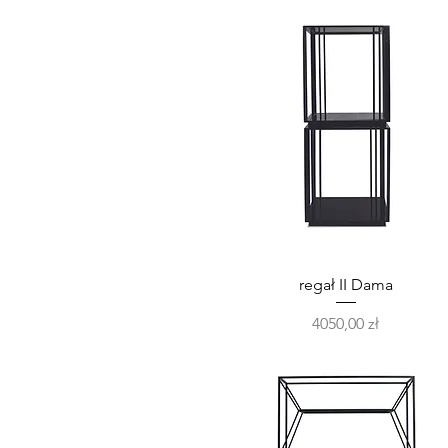
Podgląd
regał II Dama
Cena
4050,00 zł