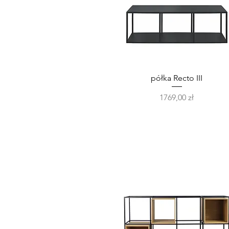
Podgląd
półka Recto III
Cena
1769,00 zł