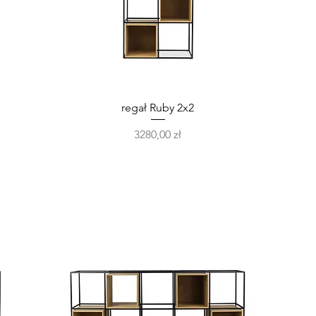
Podgląd
regał Ruby 2x2
Cena
3280,00 zł