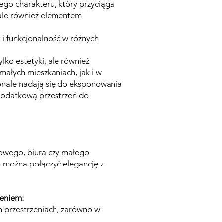
go charakteru, który przyciąga
, ale również elementem
 i funkcjonalność w różnych
lko estetyki, ale również
ałych mieszkaniach, jak i w
onale nadają się do eksponowania
dodatkową przestrzeń do
owego, biura czy małego
o można połączyć elegancję z
ieniem:
h przestrzeniach, zarówno w