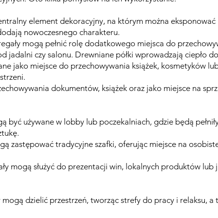
entralny element dekoracyjny, na którym można eksponować ks
 dodają nowoczesnego charakteru.
egały mogą pełnić rolę dodatkowego miejsca do przechowyw
 od jadalni czy salonu. Drewniane półki wprowadzają ciepło d
ne jako miejsce do przechowywania książek, kosmetyków lu
trzeni.
echowywania dokumentów, książek oraz jako miejsce na sprz
 być używane w lobby lub poczekalniach, gdzie będą pełniły 
ztukę.
 zastępować tradycyjne szafki, oferując miejsce na osobiste 
ły mogą służyć do prezentacji win, lokalnych produktów lub j
mogą dzielić przestrzeń, tworząc strefy do pracy i relaksu, a