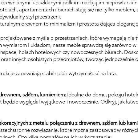
 drewnianymi lub szklanymi półkami nadają im niepowtarzalne
hotelach, apartamentach i biurach stają się nie tylko meblem
ywidualny styl przestrzeni.
turalnym drewnem to minimalizm i prostota dająca elegancję
projektowane z myślą o przestrzeniach, które wymagają nie ty
m wymiarom i układom, nasze meble sprawdzą się zarówno w m
nspace, holach hotelowych czy nowoczesnych biurach. Dosk
 oraz innych osobistych przedmiotów, tworząc jednocześnie 
ukcje zapewniają stabilność i wytrzymałość na lata.
 drewnem, szkłem, kamieniem:
Idealne do domu, pokoju hotel
ąt będzie wyglądał wyjątkowo i nowocześnie. Odkryj, jak łatw
koracyjnych z metalu połączeniu z drewnem, szkłem lub kam
wszechstronne rozwiązanie, które można zastosować w różnyc
yjnych. Oto kilka pomysłów na ich wykorzystanie: