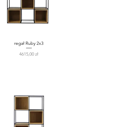
Podgląd
regał Ruby 2x3
Cena
4615,00 zł