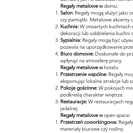
Regały metalowe w
domu:
Salon
: Regały mogą służyć jako c
czy pamiątki. Metalowe akcenty
Kuchnia:
W otwartych kuchniach r
dekoracji lub oddzielenia kuchni
Sypialnia:
Regały mogą być używa
pozwala na uporządkowanie przes
Biuro domowe:
Doskonałe do prz
wpłynąć na atmosferę pracy.
Regały metalowe w
hotelu:
Przestrzenie wspólne:
Regały mogą
eksponując lokalne atrakcje lub s
Pokoje gościnne:
W pokojach mogą
podkreślą charakter wnętrza.
Restauracje:
W restauracjach rega
jadalnej.
Regały metalowe w
open space:
Przestrzeń coworkingowa:
Regały 
materiały biurowe czy rośliny.