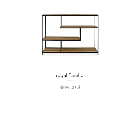
Podgląd
regał Parello
Cena
3899,00 zł