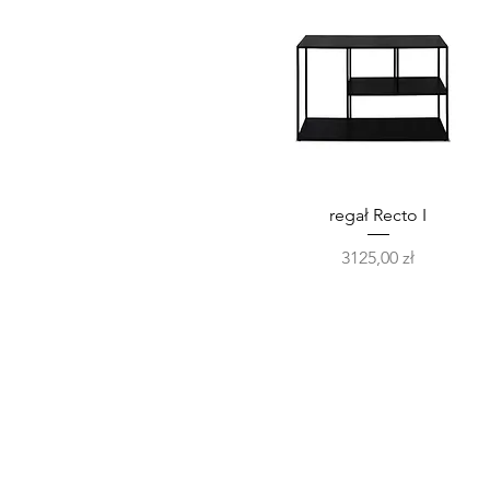
Podgląd
regał Recto I
Cena
3125,00 zł