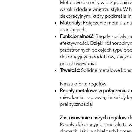
Metalowe akcenty w połączeniu z
wzrok i dodaje wnętrzu stylu. W 
dekoracyjnym, który podkreśla ind
Materiały:
Połączenie metalu z na
aranżacjach.
Funkcjonalność:
Regały zostały za
efektywności. Dzięki różnorodny
przestronnych pokojach typu ope
dekoracyjnych dodatków, książek
przechowywania.
Trwałość:
Solidne metalowe konstr
Nasza oferta regałów:
Regały metalowe w połączeniu z
mieszkania – sprawią, że każdy k
praktycznością!
Zastosowanie naszych regałów de
Regały dekoracyjne z metalu to 
domach, jak i w obiektach komerc