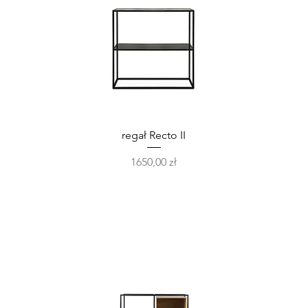
Podgląd
regał Recto II
Cena
1650,00 zł