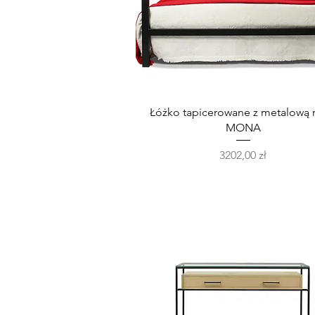
Podgląd
Łóżko tapicerowane z metalową 
MONA
Cena
3202,00 zł