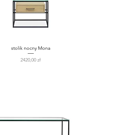
Podgląd
stolik nocny Mona
Cena
2420,00 zł