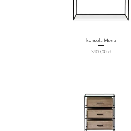
Podgląd
konsola Mona
Cena
3400,00 zł