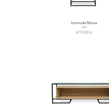
Podgląd
komoda Mona
Cena
6770,00 zł