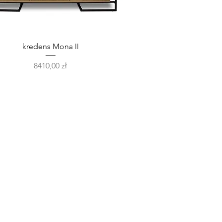
Podgląd
kredens Mona II
Cena
8410,00 zł