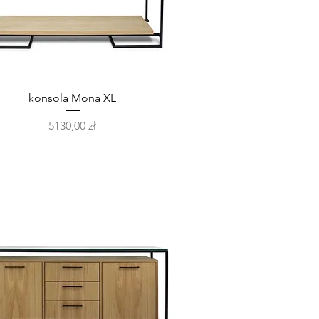
Podgląd
konsola Mona XL
Cena
5130,00 zł