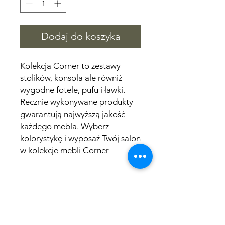
Dodaj do koszyka
Kolekcja Corner to zestawy
stolików, konsola ale równiż
wygodne fotele, pufu i ławki.
Recznie wykonywane produkty
gwarantują najwyższą jakość
każdego mebla. Wyberz
kolorystykę i wyposaż Twój salon
w kolekcje mebli Corner
Wymiary
długość 90 cm
Czas wysyłki
szerokość 90 cm
wysokość konstrukcji 50 cm