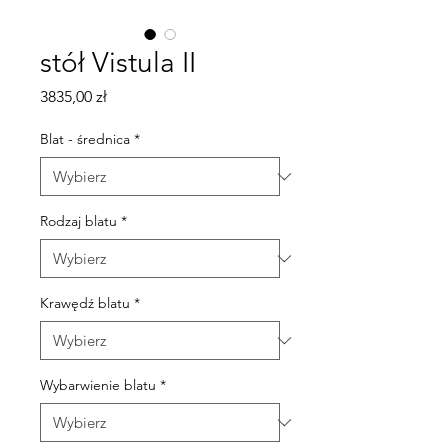
stół Vistula II
Cena
3835,00 zł
Blat - średnica
*
Rodzaj blatu
*
Krawędź blatu
*
Wybarwienie blatu
*