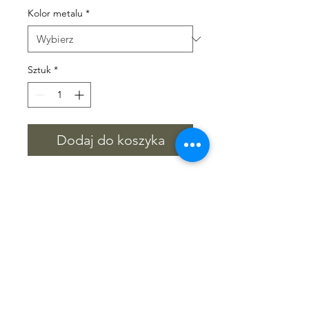
Kolor metalu
*
Sztuk
*
Dodaj do koszyka
Czas wysyłki
Wszystkie nasze produkty są na
zamówienie
okres oczekiwania 4-5 tygodni
Kontakt