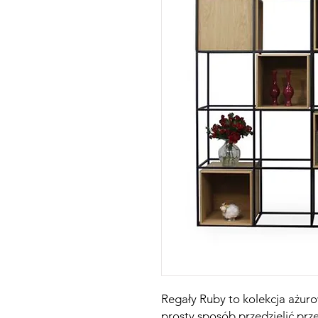
Regały Ruby to kolekcja ażur
prosty sposób przedzielić prze