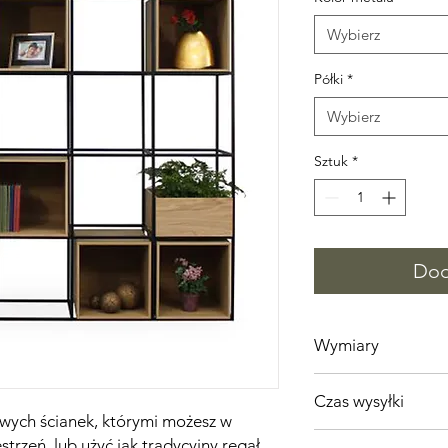
Wybierz
Półki
*
Wybierz
Sztuk
*
Dod
Wymiary
długość 207 cm
Czas wysyłki
szerokość 46 cm
owych ścianek, którymi możesz w
wysokość konstrukcji
Wszystkie nasze prod
strzeń, lub użyć jak tradycyjny regał.