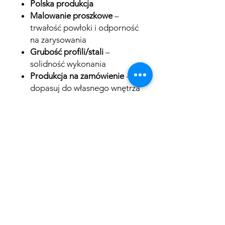
Polska produkcja
Malowanie proszkowe
–
trwałość powłoki i odporność
na zarysowania
Grubość profili/stali
–
solidność wykonania
Produkcja na zamówienie
-
dopasuj do własnego wnętrza
Ręczne kucie i spawanie
-
charakter rzemieślniczy
Dodatki:
Opcjonalnie
dostępne z ozdobnym
wezgłowiem i nogami w
wersji niskiej oraz wysokiej
Wymiary
Dostępne w wymiarach 140x200,
TERMIN REALIZACJI:
160x200, 180x200